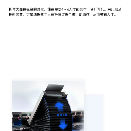
折弯大面积钣金的时候，往往需要4～6人才能操作一台折弯机。采用随动
托料装置，可辅助折弯工人在折弯过程中做上翻动作，从而节省人工。