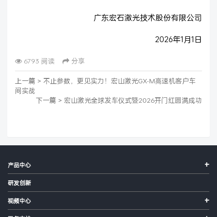
广东宏石激光技术股份有限公司
2026年1月1日
6793 阅读
分享
上一篇 >
不止参数，更见实力！宏山激光GX-M高速机客户车
间实战
下一篇 >
宏山激光全球发车仪式暨2026开门红圆满成功
+
产品中心
研发创新
+
视频中心