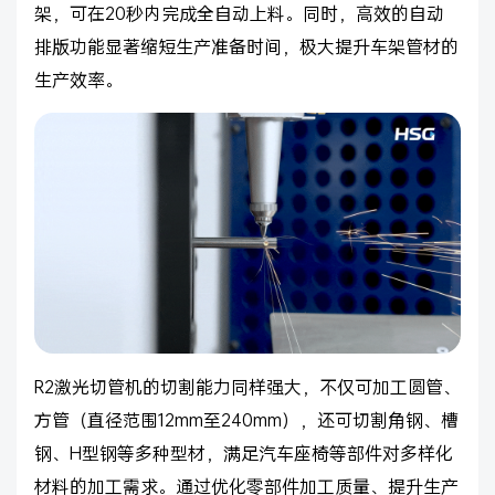
架，可在20秒内完成全自动上料。同时，高效的自动
排版功能显著缩短生产准备时间，极大提升车架管材的
生产效率。
R2激光切管机的切割能力同样强大，不仅可加工圆管、
方管（直径范围12mm至240mm），还可切割角钢、槽
钢、H型钢等多种型材，满足汽车座椅等部件对多样化
材料的加工需求。通过优化零部件加工质量、提升生产