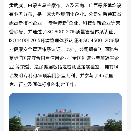
肃武威，内蒙古乌兰察布，以及云南、广西等多地均设
有业务分布，是一家大型集团化企业。公司先后荣获省
级高新技术企业、“专精特新”企业、科技创新企业等荣
誉称号，并通过了ISO 9001:2015质量管理体系认证、
ISO 14001:2015环境管理体系认证和ISO 45001:2018职
业健康安全管理体系认证。此外，公司拥有“中国驰名
商标”“国家守合同重信用企业”“全国制造业单项冠军企
业”等荣誉，是涂镀层板指定检测鉴定实验室，拥有14
项发明专利和36项实用新型专利，并参与了45项国
家、行业及团体标准的制定工作。