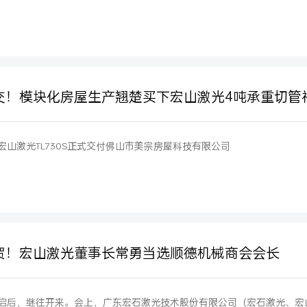
交！模块化房屋生产翘楚买下宏山激光4吨承重切管
宏山激光TL730S正式交付佛山市美宗房屋科技有限公司
贺！宏山激光董事长常勇当选顺德机械商会会长
启后，继往开来。会上，广东宏石激光技术股份有限公司（宏石激光、宏