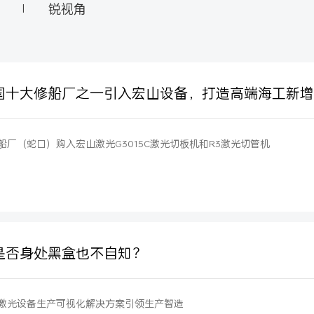
锐视角
|
国十大修船厂之一引入宏山设备，打造高端海工新增
船厂（蛇口）购入宏山激光G3015C激光切板机和R3激光切管机
是否身处黑盒也不自知？
激光设备生产可视化解决方案引领生产智造