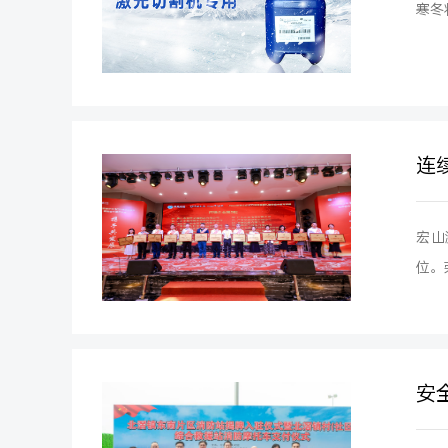
寒冬
连
宏山
位。
安