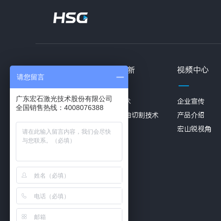
产品中心
研发创新
视频中心
请您留言
广东宏石激光技术股份有限公司
板材激光切割机
卡盘技术
企业宣传
全国销售热线：4008076388
管材激光切割机
三维五轴切割技术
产品介绍
三维五轴切割机
宏山锐视角
板管激光切割机
激光焊接机
折弯机
自动化方案
型材激光切割机
视觉喷嘴同轴仪