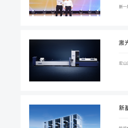
新一
激
宏山
新