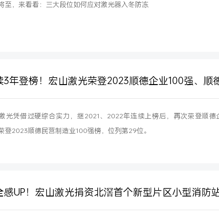
将至，来看看：三大段位如何应对激光器入冬防冻
续3年登榜！宏山激光荣登2023顺德企业100强、顺
激光凭借过硬综合实力，继2021、2022年连续上榜后，再次荣登顺德企
荣登2023顺德民营制造业100强榜，位列第29位。
全感UP！宏山激光捐资北滘首个新型片区小型消防