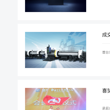
成
首台
喜
承前