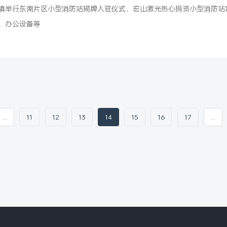
镇举行东南片区小型消防站揭牌入驻仪式，宏山激光热心捐资小型消防站
、办公设备等
...
11
12
13
14
15
16
17
...