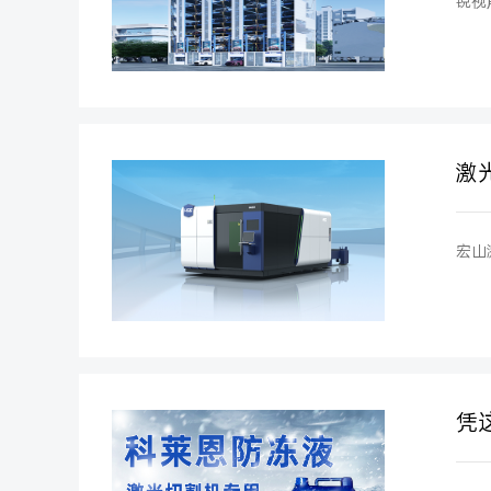
锐视
激
宏山
凭